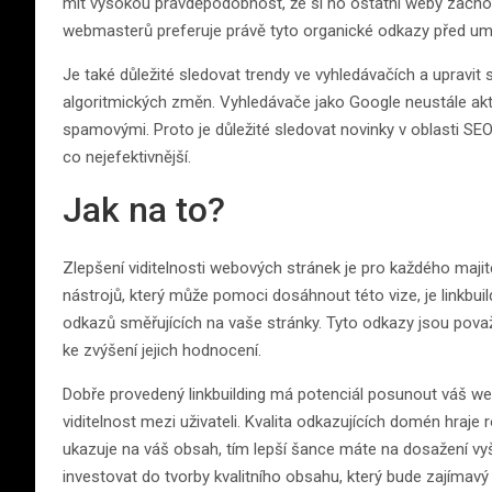
mít vysokou pravděpodobnost, že si ho ostatní weby začno
webmasterů preferuje právě tyto organické odkazy před um
Je také důležité sledovat trendy ve vyhledávačích a upravit 
algoritmických změn. Vyhledávače jako Google neustále aktua
spamovými. Proto je důležité sledovat novinky v oblasti SEO a
co nejefektivnější.
Jak na to?
Zlepšení viditelnosti webových stránek je pro každého maji
nástrojů, který může pomoci dosáhnout této vize, je linkbuil
odkazů směřujících na vaše stránky. Tyto odkazy jsou pova
ke zvýšení jejich hodnocení.
Dobře provedený linkbuilding má potenciál posunout váš web
viditelnost mezi uživateli. Kvalita odkazujících domén hraje r
ukazuje na váš obsah, tím lepší šance máte na dosažení vyšš
investovat do tvorby kvalitního obsahu, který bude zajímavý 