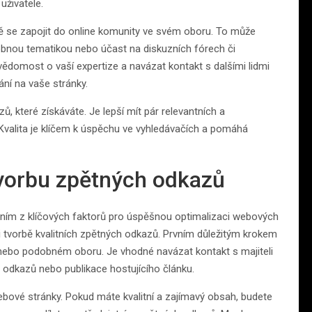
uživatele.
ně se zapojit do online komunity ve svém oboru. To může
obnou tematikou nebo účast na diskuzních fórech či
ědomost o vaší expertize a navázat kontakt s dalšími lidmi
ní na vaše stránky.
ů, které získáváte. Je lepší mít pár relevantních a
 Kvalita je klíčem k úspěchu ve vyhledávačích a pomáhá
tvorbu zpětných odkazů
edním z klíčových faktorů pro úspěšnou optimalizaci webových
při tvorbě kvalitních zpětných odkazů. Prvním důležitým krokem
m nebo podobném oboru. Je vhodné navázat kontakt s majiteli
 odkazů nebo publikace hostujícího článku.
ové stránky. Pokud máte kvalitní a zajímavý obsah, budete