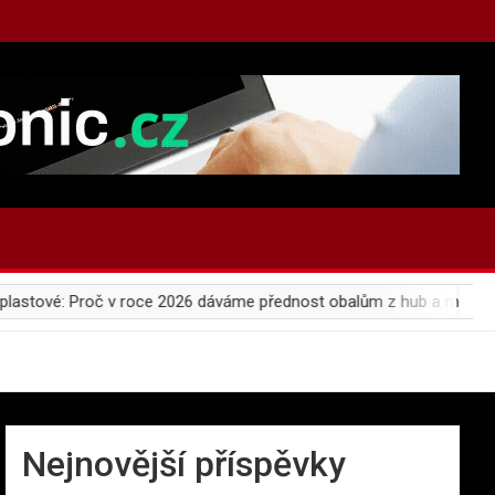
 Proč v roce 2026 dáváme přednost obalům z hub a mořských řas?
Nejnovější příspěvky