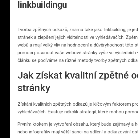
linkbuildingu
Tvorba zpětných odkazů, známá také jako linkbuilding, je jed
stránek a zlepšení jejich viditelnosti ve vyhledávačích. Zpě
webů a mají velký vliv na hodnocení a důvěryhodnost této s
pomoci posunout vaše webové stránky výše ve výsledcích vy
článku se podíváme na různé metody tvorby zpětných odkazů
Jak získat kvalitní zpětné
stránky
Získání kvalitních zpětných odkazů je klíčovým faktorem pr
vyhledávačích. Existuje několik strategií, které mohou pomoci
Prvním krokem je vytvoření obsahu, který bude zajímavý a ho
nebo infografiky mají větší šanci na sdílení a odkazování os