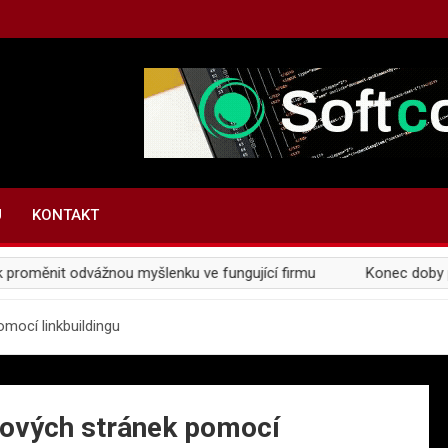
U
KONTAKT
t odvážnou myšlenku ve fungující firmu
Konec doby plastové:
mocí linkbuildingu
bových stránek pomocí