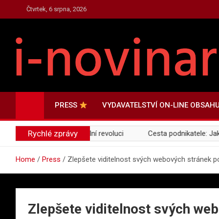
Skip
Čtvrtek, 6 srpna, 2026
to
content
PRESS.I-NOVINAR.CZ
Press Informace a Novinky
PRESS
VYDAVATELSTVÍ ON-LINE OBSAH
Rychlé zprávy
 zelenou a digitální revoluci
Cesta podnikatele: Jak proměni
Home
Press
Zlepšete viditelnost svých webových stránek po
Zlepšete viditelnost svých we