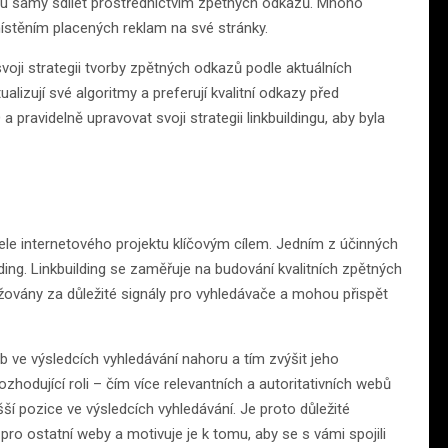
u samy sdílet prostřednictvím zpětných odkazů. Mnoho
ístěním placených reklam na své stránky.
svoji strategii tvorby zpětných odkazů podle aktuálních
lizují své algoritmy a preferují kvalitní odkazy před
 pravidelně upravovat svoji strategii linkbuildingu, aby byla
tele internetového projektu klíčovým cílem. Jedním z účinných
ding. Linkbuilding se zaměřuje na budování kvalitních zpětných
žovány za důležité signály pro vyhledávače a mohou přispět
 ve výsledcích vyhledávání nahoru a tím zvýšit jeho
ozhodující roli – čím více relevantních a autoritativních webů
í pozice ve výsledcích vyhledávání. Je proto důležité
pro ostatní weby a motivuje je k tomu, aby se s vámi spojili