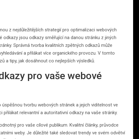
nou z nejdůležitějších strategií pro optimalizaci webových
tné odkazy jsou odkazy směřující na danou stránku z jiných
tránky. Správná tvorba kvalitních zpětných odkazů může
hledávání a přilákat více organického provozu. V tomto
 a tipy, jak dosáhnout co nejlepších výsledků.
 odkazy pro vaše webové
o úspěšnou tvorbu webových stránek a jejich viditelnost ve
 přilákat relevantní a autoritativní odkazy na vaše stránky.
dnotný pro vaše cílové publikum. Kvalitní články, průvodce
tatními weby. Je důležité také sledovat trendy ve svém odvětví