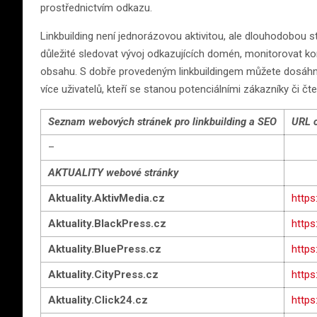
prostřednictvím odkazu.
Linkbuilding není jednorázovou aktivitou, ale dlouhodobou str
důležité sledovat vývoj odkazujících domén, monitorovat ko
obsahu. S dobře provedeným linkbuildingem můžete dosáhnou
více uživatelů, kteří se stanou potenciálními zákazníky či č
Seznam webových stránek pro linkbuilding
a SEO
URL c
–
AKTUALITY webové stránky
Aktuality.AktivMedia.cz
https
Aktuality.BlackPress.cz
https
Aktuality.BluePress.cz
https
Aktuality.CityPress.cz
https
Aktuality.Click24.cz
https: