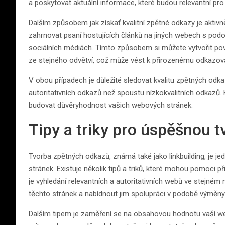
a poskytovat aktuální informace, které budou relevantní pro 
Dalším způsobem jak získať kvalitní zpětné odkazy je aktiv
zahrnovat psaní hostujících článků na jiných webech s pod
sociálních médiách. Tímto způsobem si můžete vytvořit pov
ze stejného odvětví, což může vést k přirozenému odkazová
V obou případech je důležité sledovat kvalitu zpětných odkaz
autoritativních odkazů než spoustu nízkokvalitních odkazů.
budovat důvěryhodnost vašich webových stránek.
Tipy a triky pro úspěšnou 
Tvorba zpětných odkazů, známá také jako linkbuilding, je j
stránek. Existuje několik tipů a triků, které mohou pomoci 
je vyhledání relevantních a autoritativních webů ve stejné
těchto stránek a nabídnout jim spolupráci v podobě výměny
Dalším tipem je zaměření se na obsahovou hodnotu vaší web