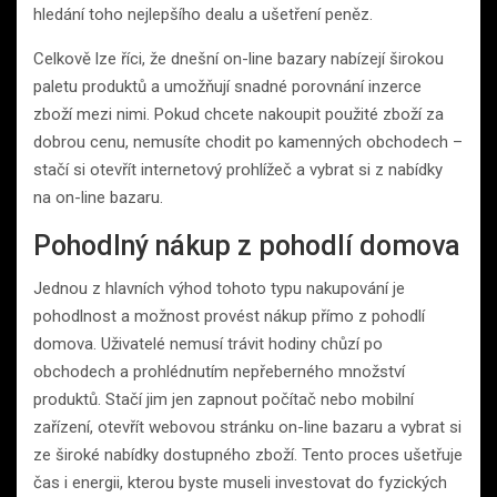
hledání toho nejlepšího dealu a ušetření peněz.
Celkově lze říci, že dnešní on-line bazary nabízejí širokou
paletu produktů a umožňují snadné porovnání inzerce
zboží mezi nimi. Pokud chcete nakoupit použité zboží za
dobrou cenu, nemusíte chodit po kamenných obchodech –
stačí si otevřít internetový prohlížeč a vybrat si z nabídky
na on-line bazaru.
Pohodlný nákup z pohodlí domova
Jednou z hlavních výhod tohoto typu nakupování je
pohodlnost a možnost provést nákup přímo z pohodlí
domova. Uživatelé nemusí trávit hodiny chůzí po
obchodech a prohlédnutím nepřeberného množství
produktů. Stačí jim jen zapnout počítač nebo mobilní
zařízení, otevřít webovou stránku on-line bazaru a vybrat si
ze široké nabídky dostupného zboží. Tento proces ušetřuje
čas i energii, kterou byste museli investovat do fyzických