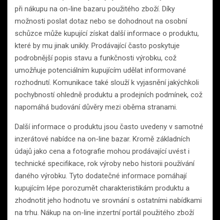
při nákupu na on-line bazaru použitého zboží. Díky
možnosti poslat dotaz nebo se dohodnout na osobní
schůzce může kupující získat další informace o produktu,
které by mu jinak unikly. Prodávající často poskytuje
podrobnější popis stavu a funkčnosti výrobku, což
umožňuje potenciálním kupujícím udělat informované
rozhodnutí. Komunikace také slouží k vyjasnění jakýchkoli
pochybností ohledně produktu a prodejních podmínek, což
napomáhá budování důvěry mezi oběma stranami.
Další informace o produktu jsou často uvedeny v samotné
inzerátové nabídce na on-line bazar. Kromě základních
údajů jako cena a fotografie mohou prodávající uvést i
technické specifikace, rok výroby nebo historii používání
daného výrobku. Tyto dodatečné informace pomáhají
kupujícím lépe porozumět charakteristikám produktu a
zhodnotit jeho hodnotu ve srovnání s ostatními nabídkami
na trhu. Nákup na on-line inzertní portál použitého zboží