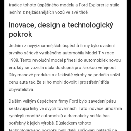
tradice tohoto úspěšného modelu a Ford Explorer je stále
jedním z nejžádanějších vozů ve své třídě.
Inovace, design a technologický
pokrok
Jedním z nejvýznamnějších úspěchů firmy bylo uvedení
prvního sériově vyráběného automobilu Model T v roce
1908. Tento revoluční model přinesl do automobilek novou
éru, kdy se vozidla stala dostupná pro širokou veřejnost.
Díky masové produkci a efektivitě výroby se podařilo snížit
cenu auta tak, že si ho mohl dovolit i prostřední třída
obyvatelstva.
Dalším velkým úspěchem firmy Ford bylo zavedení pásu
sestavující linky ve svých továrnách. Tato inovace umožnila
rychlejší montáž automobilů a dramaticky snížila čas
potřebný k jejich výrobě. Důsledkem tohoto
technologického pokroku bylo další snižování nákladů na