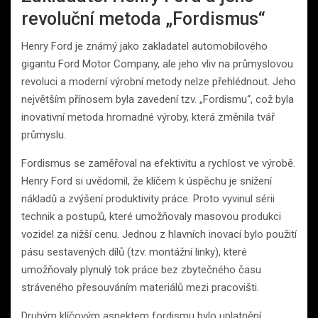
revoluční metoda „Fordismus“
Henry Ford je známý jako zakladatel automobilového
gigantu Ford Motor Company, ale jeho vliv na průmyslovou
revoluci a moderní výrobní metody nelze přehlédnout. Jeho
největším přínosem byla zavedení tzv. „Fordismu“, což byla
inovativní metoda hromadné výroby, která změnila tvář
průmyslu.
Fordismus se zaměřoval na efektivitu a rychlost ve výrobě.
Henry Ford si uvědomil, že klíčem k úspěchu je snížení
nákladů a zvýšení produktivity práce. Proto vyvinul sérii
technik a postupů, které umožňovaly masovou produkci
vozidel za nižší cenu. Jednou z hlavních inovací bylo použití
pásu sestavených dílů (tzv. montážní linky), které
umožňovaly plynulý tok práce bez zbytečného času
stráveného přesouváním materiálů mezi pracovišti.
Druhým klíčovým aspektem fordismu bylo uplatnění