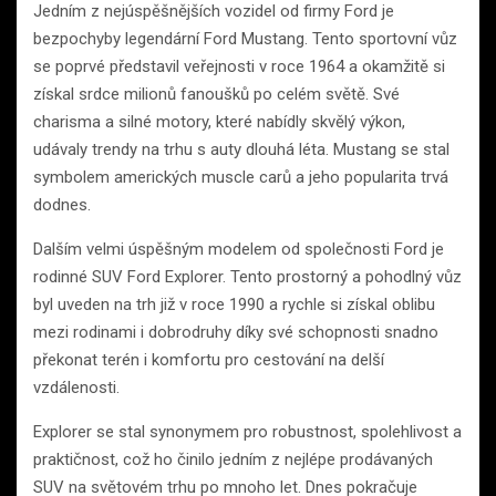
Jedním z nejúspěšnějších vozidel od firmy Ford je
bezpochyby legendární Ford Mustang. Tento sportovní vůz
se poprvé představil veřejnosti v roce 1964 a okamžitě si
získal srdce milionů fanoušků po celém světě. Své
charisma a silné motory, které nabídly skvělý výkon,
udávaly trendy na trhu s auty dlouhá léta. Mustang se stal
symbolem amerických muscle carů a jeho popularita trvá
dodnes.
Dalším velmi úspěšným modelem od společnosti Ford je
rodinné SUV Ford Explorer. Tento prostorný a pohodlný vůz
byl uveden na trh již v roce 1990 a rychle si získal oblibu
mezi rodinami i dobrodruhy díky své schopnosti snadno
překonat terén i komfortu pro cestování na delší
vzdálenosti.
Explorer se stal synonymem pro robustnost, spolehlivost a
praktičnost, což ho činilo jedním z nejlépe prodávaných
SUV na světovém trhu po mnoho let. Dnes pokračuje