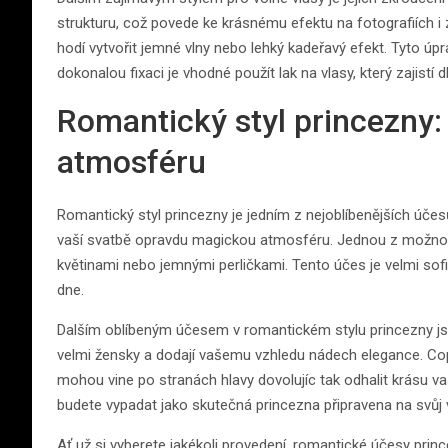
strukturu, což povede ke krásnému efektu na fotografiích i z
hodí vytvořit jemné vlny nebo lehký kadeřavý efekt. Tyto úp
dokonalou fixaci je vhodné použít lak na vlasy, který zajistí d
Romantický styl princezny
atmosféru
Romantický styl princezny je jedním z nejoblíbenějších úče
vaší svatbě opravdu magickou atmosféru. Jednou z možnost
květinami nebo jemnými perličkami. Tento účes je velmi so
dne.
Dalším oblíbeným účesem v romantickém stylu princezny jso
velmi žensky a dodají vašemu vzhledu nádech elegance. Co
mohou vine po stranách hlavy dovolujíc tak odhalit krásu v
budete vypadat jako skutečná princezna připravena na svůj 
Ať už si vyberete jakékoli provedení, romantické účesy pri