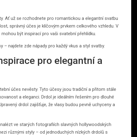
sty. Ať už se rozhodnete pro romantickou a elegantní svatbu
álost, správný účes je klíčovým prvkem celkového vzhledu. V
mohou být inspirací pro vaši svatební přehlídku.
y – najdete zde nápady pro každý vkus a styl svatby.
nspirace pro elegantní a
tební účes nevěsty. Tyto účesy jsou tradiční a přitom stále
kovanost a eleganci. Drdol je ideálním řešením pro dlouhé
 Upravený drdol zajišťuje, že vlasy budou pevně uchyceny a
 nalézt ve starých fotografiích slavných hollywoodských
zi různými styly – od jednoduchých nízkých drdolů s