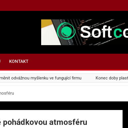
U
KONTAKT
t odvážnou myšlenku ve fungující firmu
Konec doby plastové:
tmosféru
bě pohádkovou atmosféru