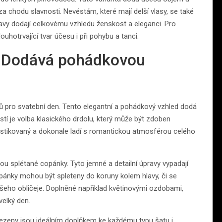
a chodu slavnosti. Nevéstám, které mají delší vlasy, se také
ravy dodají celkovému vzhledu ženskost a eleganci. Pro
louhotrvající tvar účesu i při pohybu a tanci.
: Dodává pohádkovou
sů pro svatební den. Tento elegantní a pohádkový vzhled dodá
í je volba klasického drdolu, který může být zdoben
fistikovaný a dokonale ladí s romantickou atmosférou celého
u splétané copánky. Tyto jemné a detailní úpravy vypadají
pánky mohou být spleteny do koruny kolem hlavy, či se
ašeho obličeje. Doplněné například květinovými ozdobami,
velký den.
ncezeny jsou ideálním doplňkem ke každému typu šatu i