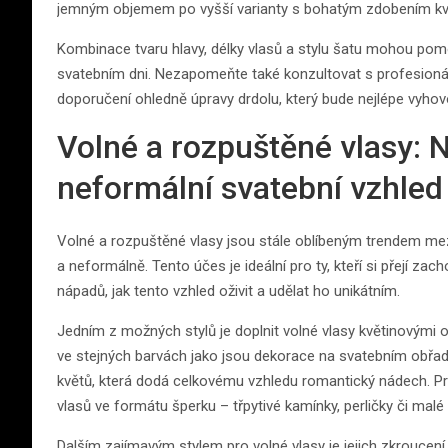
jemným objemem po vyšší varianty s bohatým zdobením květ
Kombinace tvaru hlavy, délky vlasů a stylu šatu mohou pomoc
svatebním dni. Nezapomeňte také konzultovat s profesioná
doporučení ohledně úpravy drdolu, který bude nejlépe vyhov
Volné a rozpuštěné vlasy: 
neformální svatební vzhled
Volné a rozpuštěné vlasy jsou stále oblíbeným trendem mezi
a neformálně. Tento účes je ideální pro ty, kteří si přejí z
nápadů, jak tento vzhled oživit a udělat ho unikátním.
Jedním z možných stylů je doplnit volné vlasy květinovými 
ve stejných barvách jako jsou dekorace na svatebním obřadu
květů, která dodá celkovému vzhledu romantický nádech. Pro
vlasů ve formátu šperku – třpytivé kamínky, perličky či malé
Dalším zajímavým stylem pro volné vlasy je jejich zkroucen