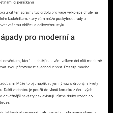
inami či perličkami.
i určit ten správný typ drdolu pro vaše velkolepé chvíle na
lním kadeřníkem, který vám může poskytnout rady a
ovat vašemu obličeji a celkovému stylu.
Nápady pro moderní a
 nevěstami, které se chtějí na svém velkém dni cítit moderně
achovat svou přirozenost a jednoduchost. Existuje mnoho
ozdobami. Může to být například jemný vaz s drobnými květy
. Další variantou je použít do vlasů korunku z čerstvých
 odvážnější nevěsty pak existují i různé druhy ozdob do
 brože.
í do lehkých plnovousců. Tato varianta dodá účesu objem a