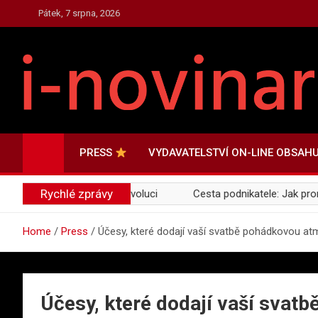
Skip
Pátek, 7 srpna, 2026
to
content
PRESS.I-NOVINAR.CZ
Press Informace a Novinky
PRESS
VYDAVATELSTVÍ ON-LINE OBSAH
Rychlé zprávy
a zelenou a digitální revoluci
Cesta podnikatele: Jak proměni
Home
Press
Účesy, které dodají vaší svatbě pohádkovou a
Účesy, které dodají vaší svat