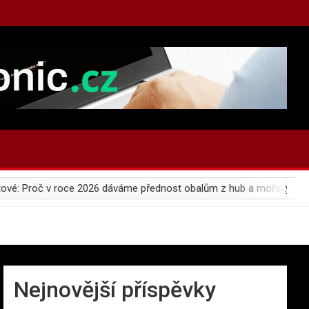
 Proč v roce 2026 dáváme přednost obalům z hub a mořských řas?
Nejnovější příspěvky