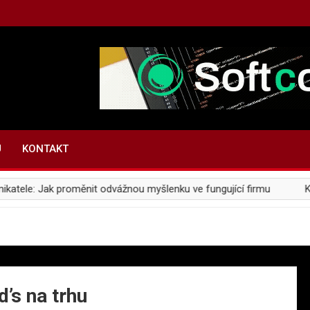
U
KONTAKT
ele: Jak proměnit odvážnou myšlenku ve fungující firmu
Konec
’s na trhu