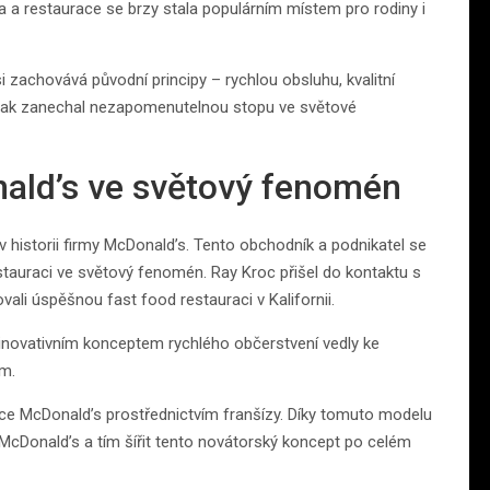
la a restaurace se brzy stala populárním místem pro rodiny i
 zachovává původní principy – rychlou obsluhu, kvalitní
 tak zanechal nezapomenutelnou stopu ve světové
ald’s ve světový fenomén
historii firmy McDonald’s. Tento obchodník a podnikatel se
stauraci ve světový fenomén. Ray Kroc přišel do kontaktu s
li úspěšnou fast food restauraci v Kalifornii.
 inovativním konceptem rychlého občerstvení vedly ke
em.
e McDonald’s prostřednictvím franšízy. Díky tomuto modelu
McDonald’s a tím šířit tento novátorský koncept po celém