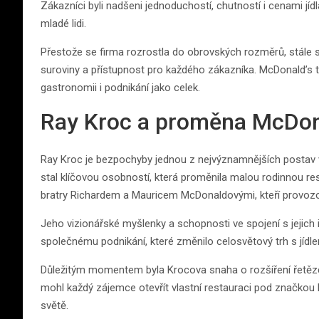
Zákazníci byli nadšeni jednoduchostí, chutností i cenami jíd
mladé lidi.
Přestože se firma rozrostla do obrovských rozměrů, stále si
suroviny a přístupnost pro každého zákazníka. McDonald’s
gastronomii i podnikání jako celek.
Ray Kroc a proměna McDon
Ray Kroc je bezpochyby jednou z nejvýznamnějších postav v 
stal klíčovou osobností, která proměnila malou rodinnou re
bratry Richardem a Mauricem McDonaldovými, kteří provozova
Jeho vizionářské myšlenky a schopnosti ve spojení s jejich
společnému podnikání, které změnilo celosvětový trh s jídl
Důležitým momentem byla Krocova snaha o rozšíření řetězc
mohl každý zájemce otevřít vlastní restauraci pod značkou 
světě.