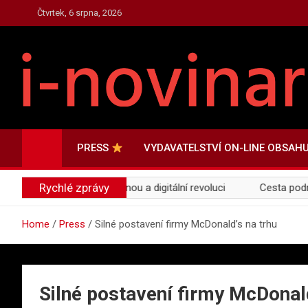
Skip
Čtvrtek, 6 srpna, 2026
to
content
PRESS.I-NOVINAR.CZ
Press Informace a Novinky
PRESS
VYDAVATELSTVÍ ON-LINE OBSAH
Rychlé zprávy
 Skutečná cena za zelenou a digitální revoluci
Cesta podnikat
Home
Press
Silné postavení firmy McDonald’s na trhu
Silné postavení firmy McDonald