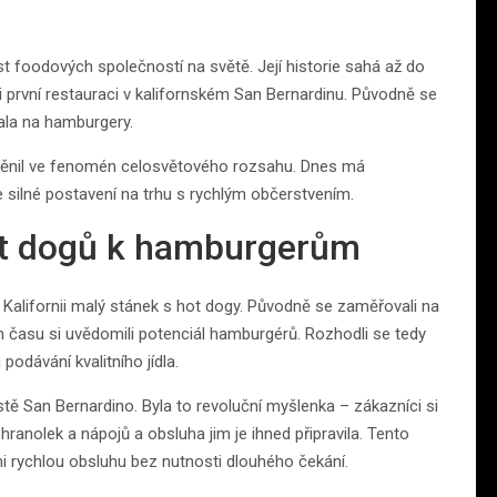
t foodových společností na světě. Její historie sahá až do
i první restauraci v kalifornském San Bernardinu. Původně se
ala na hamburgery.
roměnil ve fenomén celosvětového rozsahu. Dnes má
e silné postavení na trhu s rychlým občerstvením.
ot dogů k hamburgerům
 Kalifornii malý stánek s hot dogy. Původně se zaměřovali na
em času si uvědomili potenciál hamburgérů. Rozhodli se tedy
odávání kvalitního jídla.
tě San Bernardino. Byla to revoluční myšlenka – zákazníci si
anolek a nápojů a obsluha jim je ihned připravila. Tento
rychlou obsluhu bez nutnosti dlouhého čekání.