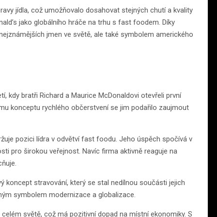
ravy jídla, což umožňovalo dosahovat stejných chutí a kvality
ld’s jako globálního hráče na trhu s fast foodem. Díky
z nejznámějších jmen ve světě, ale také symbolem amerického
etí, kdy bratři Richard a Maurice McDonaldovi otevřeli první
ímu konceptu rychlého občerstvení se jim podařilo zaujmout
žuje pozici lídra v odvětví fast foodu. Jeho úspěch spočívá v
ti pro širokou veřejnost. Navíc firma aktivně reaguje na
cňuje.
oncept stravování, který se stal nedílnou součásti jejich
elným symbolem modernizace a globalizace.
 po celém světě, což má pozitivní dopad na místní ekonomiky. S