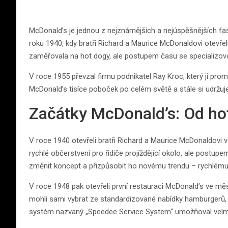
McDonald’s je jednou z nejznámějších a nejúspěšnějších fas
roku 1940, kdy bratři Richard a Maurice McDonaldovi otevřel
zaměřovala na hot dogy, ale postupem času se specializov
V roce 1955 převzal firmu podnikatel Ray Kroc, který ji p
McDonald’s tisíce poboček po celém světě a stále si udržuj
Začátky McDonald’s: Od h
V roce 1940 otevřeli bratři Richard a Maurice McDonaldovi v
rychlé občerstvení pro řidiče projíždějící okolo, ale postup
změnit koncept a přizpůsobit ho novému trendu – rychlému p
V roce 1948 pak otevřeli první restauraci McDonald’s ve měs
mohli sami vybrat ze standardizované nabídky hamburgerů, hr
systém nazvaný „Speedee Service System“ umožňoval velmi 