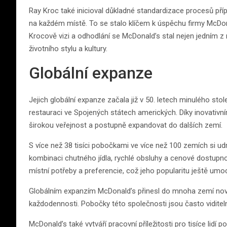
Ray Kroc také inicioval důkladné standardizace procesů příp
na každém místě. To se stalo klíčem k úspěchu firmy McDona
Krocově vizi a odhodlání se McDonald’s stal nejen jedním 
životního stylu a kultury.
Globální expanze
Jejich globální expanze začala již v 50. letech minulého stol
restauraci ve Spojených státech amerických. Díky inovativn
širokou veřejnost a postupně expandovat do dalších zemí.
S více než 38 tisíci pobočkami ve více než 100 zemích si udr
kombinaci chutného jídla, rychlé obsluhy a cenové dostupnos
místní potřeby a preferencie, což jeho popularitu ještě umo
Globálním expanzím McDonald’s přinesl do mnoha zemí nový k
každodennosti. Pobočky této společnosti jsou často vidit
McDonald’s také vytváří pracovní příležitosti pro tisíce lidí