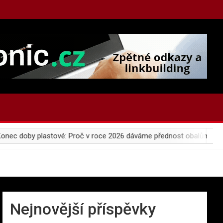
 doby plastové: Proč v roce 2026 dáváme přednost obalům z hub a
Nejnovější příspěvky