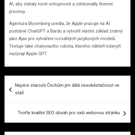
AI, aby získaly nové schopnosti a zdokonalily firemní
procesy.
Agentura Bloomberg uvedla, že Apple pracuje na AI
podobné ChatGPT a Bardu a vytvořil vlastní základ známý
jako Ajax pro vytváření rozsáhlých jazykových modelů.
Testuje také chatovacího robota, kterého někteří inženýři
nazývají Apple GPT.
Navigace
Nejvíce starosti Čechům jim dělá nesoběstačnost ve
pro
stáří
příspěvek
Tvořte kvalitní SEO obsah pro vaši webovou stránku