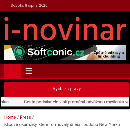
Skip
Sobota, 8 srpna, 2026
to
content
PRESS.I-NOVINAR.CZ
Press Informace a Novinky
Rychlé zprávy
i
Cesta podnikatele: Jak proměnit odvážnou myšlenku ve fungu
Home
Press
Klíčové okamžiky, které formovaly dnešní podobu New Yorku