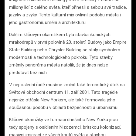
miliony lidí z celého světa, kteří přinesli s sebou své tradice,
jazyky a zvyky. Tento kulturní mix ovlivnil podobu města i
jeho gastronomii, umění a architekturu.
Dalším klíčovým okamžikem byla stavba ikonických
mrakodrapů v první polovině 20. století. Budovy jako Empire
State Building nebo Chrysler Building se staly symbolem
modernosti a technologického pokroku. Tyto stavby
změnily panoráma města natolik, že je dnes nelze
představit bez nich.
V neposlední řadě musíme zmínit také teroristický útok na
Světové obchodní centrum 11. září 2001. Tato tragédie
nejenže otřásla New Yorkem, ale také formovala jeho
současnou podobu v oblasti bezpečnosti a urbanismu.
Klíčové okamžiky ve formaci dnešního New Yorku jsou
tedy spojeny s osídlením Nizozemci, britskou kolonizací,
masivní imigrací ze všech koutů světa a stavbou