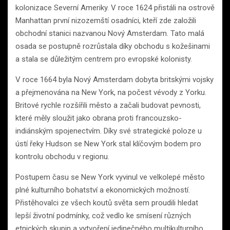
kolonizace Severní Ameriky. V roce 1624 přistáli na ostrově
Manhattan první nizozemští osadníci, kteří zde založili
obchodní stanici nazvanou Nový Amsterdam. Tato malá
osada se postupně rozrůstala díky obchodu s kožešinami
a stala se důležitým centrem pro evropské kolonisty.
V roce 1664 byla Nový Amsterdam dobyta britskými vojsky
a přejmenována na New York, na počest vévody z Yorku.
Britové rychle rozšířili město a začali budovat pevnosti,
které měly sloužit jako obrana proti francouzsko-
indiánským spojenectvím. Díky své strategické poloze u
ústí řeky Hudson se New York stal klíčovým bodem pro
kontrolu obchodu v regionu.
Postupem času se New York vyvinul ve velkolepé město
plné kulturního bohatství a ekonomických možností.
Přistěhovalci ze všech koutů světa sem proudili hledat
lepší životní podmínky, což vedlo ke smísení různých
etnických skupin a vytvoření jedinečného multikulturního