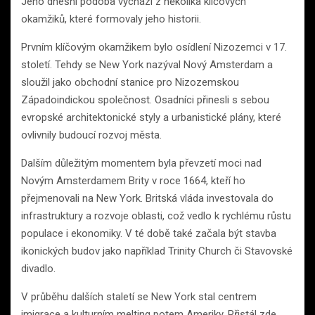
Jeho dnešní podoba vychází z několika klíčových
okamžiků, které formovaly jeho historii.
Prvním klíčovým okamžikem bylo osídlení Nizozemci v 17.
století. Tehdy se New York nazýval Nový Amsterdam a
sloužil jako obchodní stanice pro Nizozemskou
Západoindickou společnost. Osadníci přinesli s sebou
evropské architektonické styly a urbanistické plány, které
ovlivnily budoucí rozvoj města.
Dalším důležitým momentem byla převzetí moci nad
Novým Amsterdamem Brity v roce 1664, kteří ho
přejmenovali na New York. Britská vláda investovala do
infrastruktury a rozvoje oblasti, což vedlo k rychlému růstu
populace i ekonomiky. V té době také začala být stavba
ikonických budov jako například Trinity Church či Stavovské
divadlo.
V průběhu dalších staletí se New York stal centrem
imigrace a kulturním melting potem Ameriky. Přistál zde