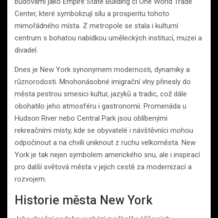
budovami jako Empire State Building či One World Trade
Center, které symbolizují sílu a prosperitu tohoto
mimořádného místa. Z metropole se stala i kulturní
centrum s bohatou nabídkou uměleckých institucí, muzeí a
divadel.
Dnes je New York synonymem modernosti, dynamiky a
různorodosti. Mnohonásobné imigrační vlny přinesly do
města pestrou smesici kultur, jazyků a tradic, což dále
obohatilo jeho atmosféru i gastronomii. Promenáda u
Hudson River nebo Central Park jsou oblíbenými
rekreačními místy, kde se obyvatelé i návštěvníci mohou
odpočinout a na chvíli uniknout z ruchu velkoměsta. New
York je tak nejen symbolem amerického snu, ale i inspirací
pro další světová města v jejich cestě za modernizací a
rozvojem.
Historie města New York