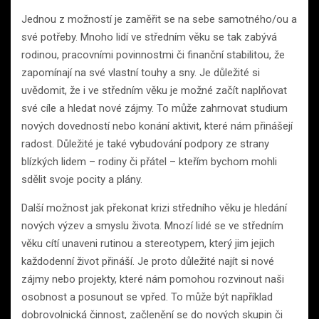
Jednou z možností je zaměřit se na sebe samotného/ou a
své potřeby. Mnoho lidí ve středním věku se tak zabývá
rodinou, pracovními povinnostmi či finanční stabilitou, že
zapomínají na své vlastní touhy a sny. Je důležité si
uvědomit, že i ve středním věku je možné začít naplňovat
své cíle a hledat nové zájmy. To může zahrnovat studium
nových dovedností nebo konání aktivit, které nám přinášejí
radost. Důležité je také vybudování podpory ze strany
blízkých lidem – rodiny či přátel – kteřím bychom mohli
sdělit svoje pocity a plány.
Další možnost jak překonat krizi středního věku je hledání
nových výzev a smyslu života. Mnozí lidé se ve středním
věku cítí unaveni rutinou a stereotypem, který jim jejich
každodenní život přináší. Je proto důležité najít si nové
zájmy nebo projekty, které nám pomohou rozvinout naši
osobnost a posunout se vpřed. To může být například
dobrovolnická činnost, začlenění se do nových skupin či