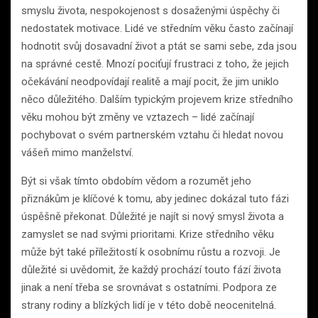
smyslu života, nespokojenost s dosaženými úspěchy či
nedostatek motivace. Lidé ve středním věku často začínají
hodnotit svůj dosavadní život a ptát se sami sebe, zda jsou
na správné cestě. Mnozí pociťují frustraci z toho, že jejich
očekávání neodpovídají realitě a mají pocit, že jim uniklo
něco důležitého. Dalším typickým projevem krize středního
věku mohou být změny ve vztazech – lidé začínají
pochybovat o svém partnerském vztahu či hledat novou
vášeň mimo manželství.
Být si však tímto obdobím vědom a rozumět jeho
přiznákům je klíčové k tomu, aby jedinec dokázal tuto fázi
úspěšně překonat. Důležité je najít si nový smysl života a
zamyslet se nad svými prioritami. Krize středního věku
může být také příležitostí k osobnímu růstu a rozvoji. Je
důležité si uvědomit, že každý prochází touto fází života
jinak a není třeba se srovnávat s ostatními. Podpora ze
strany rodiny a blízkých lidí je v této době neocenitelná.