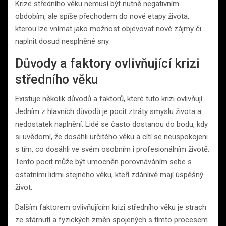
Krize středního věku nemusí být nutně negativním
obdobím, ale spíše přechodem do nové etapy života,
kterou lze vnímat jako možnost objevovat nové zájmy či
naplnit dosud nesplněné sny.
Důvody a faktory ovlivňující krizi
středního věku
Existuje několik důvodů a faktorů, které tuto krizi ovlivňují.
Jedním z hlavních důvodů je pocit ztráty smyslu života a
nedostatek naplnění. Lidé se často dostanou do bodu, kdy
si uvědomí, že dosáhli určitého věku a cítí se neuspokojeni
s tím, co dosáhli ve svém osobním i profesionálním životě.
Tento pocit může být umocněn porovnáváním sebe s
ostatními lidmi stejného věku, kteří zdánlivě mají úspěšný
život.
Dalším faktorem ovlivňujícím krizi středního věku je strach
ze stárnutí a fyzických změn spojených s tímto procesem.