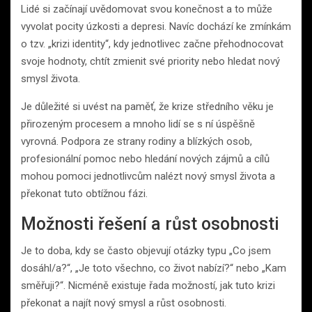
Lidé si začínají uvědomovat svou konečnost a to může
vyvolat pocity úzkosti a depresi. Navíc dochází ke zmínkám
o tzv. „krizi identity“, kdy jednotlivec začne přehodnocovat
svoje hodnoty, chtít zmienit své priority nebo hledat nový
smysl života.
Je důležité si uvést na paměť, že krize středního věku je
přirozeným procesem a mnoho lidí se s ní úspěšně
vyrovná. Podpora ze strany rodiny a blízkých osob,
profesionální pomoc nebo hledání nových zájmů a cílů
mohou pomoci jednotlivcům nalézt nový smysl života a
překonat tuto obtížnou fázi.
Možnosti řešení a růst osobnosti
Je to doba, kdy se často objevují otázky typu „Co jsem
dosáhl/a?“, „Je toto všechno, co život nabízí?“ nebo „Kam
směřuji?“. Nicméně existuje řada možností, jak tuto krizi
překonat a najít nový smysl a růst osobnosti.