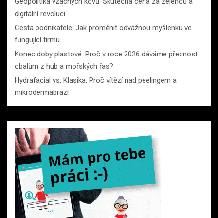
Geopolitika vzácných kovů: Skutečná cena za zelenou a
digitální revoluci
Cesta podnikatele: Jak proměnit odvážnou myšlenku ve
fungující firmu
Konec doby plastové: Proč v roce 2026 dáváme přednost
obalům z hub a mořských řas?
Hydrafacial vs. Klasika: Proč vítězí nad peelingem a
mikrodermabrazí